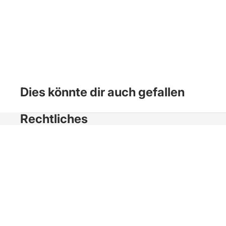
Dies könnte dir auch gefallen
Rechtliches
Impressum
Datenschutz
Reklamation
AGB
Barrierefreiheit
Zahlungsarten
Versandkosten