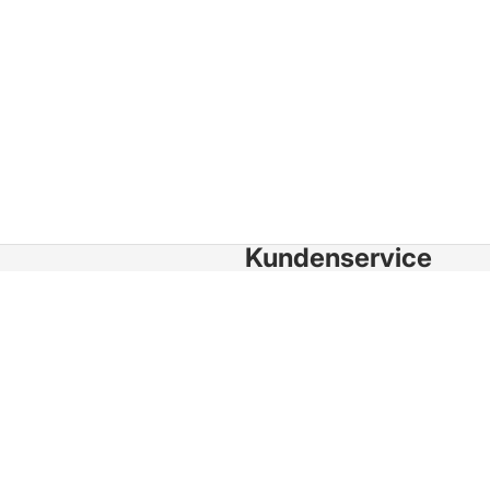
Kundenservice
Mein Konto
Garantie
Angebotspreis
494,99 €
Normaler Preis
In den Wa
587,99 €
leg
Rücksendung
Hinweis zur Batterieentsorgung