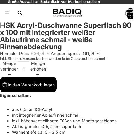
Große Auswahl an Badartikeln von Markenherstellern
Artikel
Warenk
insgesa
0
HSK Acryl-Duschwanne Superflach 90
x 100 mit integrierter weißer
Ablaufrinne schmal - weiße
Rinnenabdeckung
Normaler Preis
634,09 €
Angebotspreis
491,99 €
Inkl. Steuern. Versandkosten werden beim Checkout berechnet.
Menge
Menge
verringern
erhöhen
In den Warenkorb legen
Eigenschaften:
aus 0,5 cm ICI-Acryl
mit integrierter Ablaufrinne schmal
inkl. höhenverstellbaren Füßen und Montageschienen
Ablaufgarnitur Ø 5,2 cm superflach
Wannentiefe ca. 0 - 3,5 cm